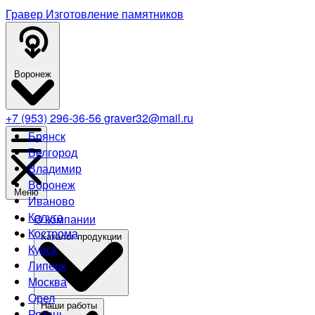
Гравер
Изготовление памятников
Воронеж
+7 (953) 296-36-56
graver32@mail.ru
Брянск
Белгород
Владимир
Воронеж
Меню
Иваново
Калуга
О компании
Кострома
Каталог продукции
Курск
Липецк
Москва
Орел
Наши работы
Рязань