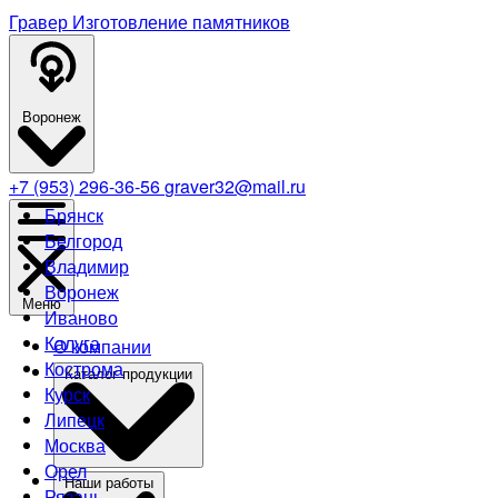
Гравер
Изготовление памятников
Воронеж
+7 (953) 296-36-56
graver32@mail.ru
Брянск
Белгород
Владимир
Воронеж
Меню
Иваново
Калуга
О компании
Кострома
Каталог продукции
Курск
Липецк
Москва
Орел
Наши работы
Рязань